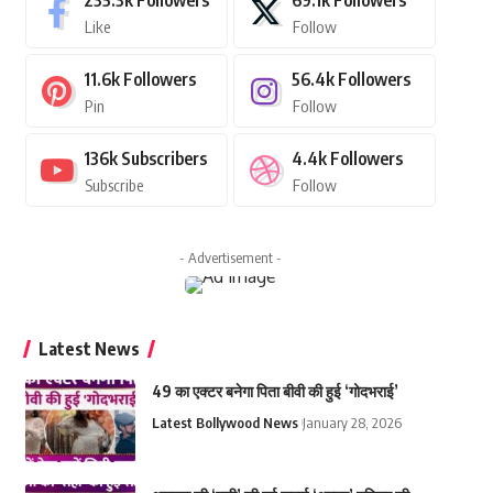
235.3k
Followers
69.1k
Followers
Like
Follow
11.6k
Followers
56.4k
Followers
Pin
Follow
136k
Subscribers
4.4k
Followers
Subscribe
Follow
- Advertisement -
Latest News
49 का एक्टर बनेगा पिता बीवी की हुई ‘गोदभराई’
Latest Bollywood News
January 28, 2026