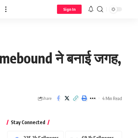
Sign In
 Homebound ने बनाई जगह,
4 Min Read
Share
Stay Connected