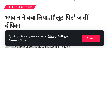
CELEBS & GOSSIP
भगवान ने बचा लिया..!!’लुट-पिट’ जातीं
दीपिका
By using this site, you agree to the
Privacy Policy
and
4 Min Read
Accept
Terms of Use
.
combinednewsmedia@gmail.com
Last updated: 2026/01/03 at 4:37 PM