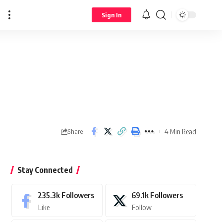
Sign In
4 Min Read
Share
Stay Connected
235.3k
Followers
69.1k
Followers
Like
Follow