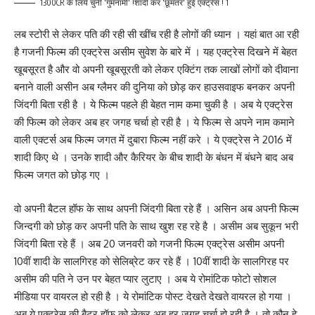
1300CR के लिये चुनी 'गुमनामी' !शादी कर 'छूमंतर' हुई एक्ट्रेस ! 1
लब स्टोरी से लेकर पति की रही सी खींच रही है लोगों की ध्यान । यहां बात आ रही
है गजनी फिल्म की एक्ट्रेस असीम सुवेश के बारे में । यह एक्ट्रेस दिखने में बेहत
खूबसूरत है और वो अपनी खूबसूरती को लेकर एक्टिंग तक लाखों लोगों को दीवाना
बनाने वाली असीन अब ग्लैमर की दुनिया को छोड़ कर हाउसवाइफ बनकर अपनी
जिंदगी बिता रही है । ये फिल्म पहले ही बेहत नाम कमा चुकी है । अब ये एक्ट्रेस
की फिल्म को लेकर अब हर जगह चर्चा हो रही है । ये फिल्म से अपने नाम कमाने
वाली एक्टर्स अब फिल्म जगत में दुबारा फिल्म नहीं करे । ये एक्ट्रेस ने 2016 में
शादी किए थे । उनके शादी और कैरियर के बीच शादी के बंधन में बंधने बाद अब
फिल्म जगत को छोड़ गए ।
वो अपनी बैटल हॉफ के साथ अपनी जिंदगी बिता रहे हैं । असिन अब अपनी फिल्म
जिन्दगी को छोड़ कर अपनी पति के साथ खुश रह रहे है । असीम अब सुकून भरी
जिंदगी बिता रहे हैं । अब 20 जनवरी को गजनी फिल्म एक्ट्रेस असीम अपनी
10वीं शादी के सालगिरह को सेलिब्रेट कर रहे हैं । 10वीं शादी के सालगिरह पर
असीम की पति ने उन पर बेहत प्यार लुटाए । अब ये रोमांटिक फोटो सोशल
मीडिया पर वायरल हो रही है । ये रोमांटिक पोस्ट देखते देखते वायरल हो गया ।
अब ये एक्ट्रेस की बैटर हॉफ को लेकर अब हर जगह चर्चा हो रही है । तो कौन हे