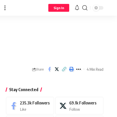
Sign In
4 Min Read
Share
Stay Connected
235.3k
Followers
69.1k
Followers
Like
Follow