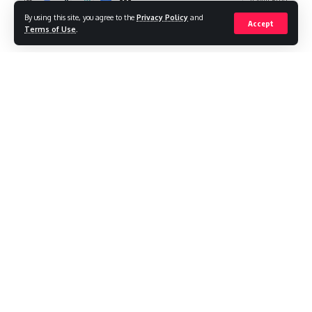
4 Min Read
By using this site, you agree to the
Privacy Policy
and
Accept
combinednewsmedia@gmail.com
Terms of Use
.
Last updated: 2026/01/01 at 11:01 AM
आप अपने बॉलीवुड सिनेमा जगतको लेकर आई हुई सारे बातें जान पा रहे हैं । आप
सब सोशल मीडिया पर बेहत सारे खबरें पा रहे हैं । आप सभीने बॉलीवुड के साथ
साथ टलीउड़ और मलयालम आदि अनेक फिल्मों के बारे में बेहद सारे बातें जानते
होंगे । अब आप सब एक ऐसे एक्ट्रेस के बारे में जानेंगे जिसको लेकर अब चर्चा हो