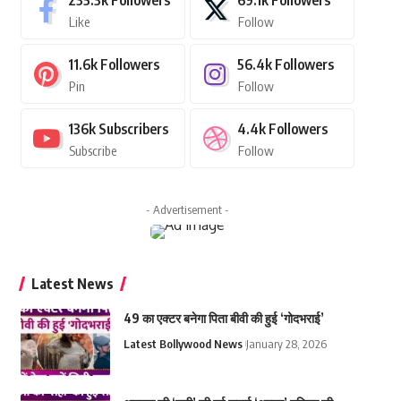
235.3k
Followers
69.1k
Followers
Like
Follow
11.6k
Followers
56.4k
Followers
Pin
Follow
136k
Subscribers
4.4k
Followers
Subscribe
Follow
- Advertisement -
Latest News
49 का एक्टर बनेगा पिता बीवी की हुई ‘गोदभराई’
Latest Bollywood News
January 28, 2026