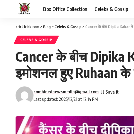
Box Office Collection
Celebs & Gossip
crickfrick.com
>
Blog
>
Celebs & Gossip
>
Cancer के बीच Dipika Kakar ने सु
CELEBS & GOSSIP
Cancer के बीच Dipika Ka
इमोशनल हुए Ruhaan के 
combinednewsmedia@gmail.com
Last updated: 2025/12/21 at 12:14 PM